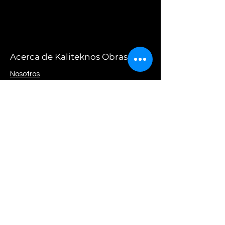
Acerca de Kaliteknos Obras
Nosotros
Contacto
Av. Alvarez Thomas 636 - Piso 6 - Of. "D" |
Ciudad de Buenos Aires
Ventas Mayoristas: +54 11 2301-8919 /
obras@kaliteknos.com
Tienda