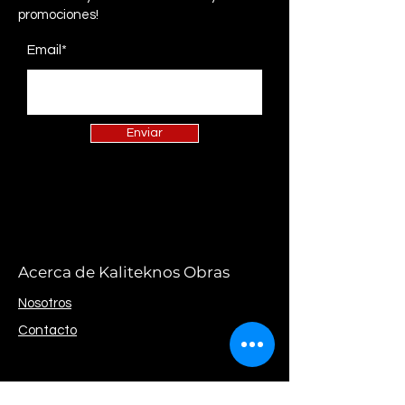
promociones!
de tu sitio y también a tu app móvil
de Wix, para que los miembros
Email*
puedan verlas desde cualquier
dispositivo.
Enviar
Acerca de Kaliteknos Obras
Nosotros
Contacto
Av. Alvarez Thomas 636 - Piso 6 - Of. "D" |