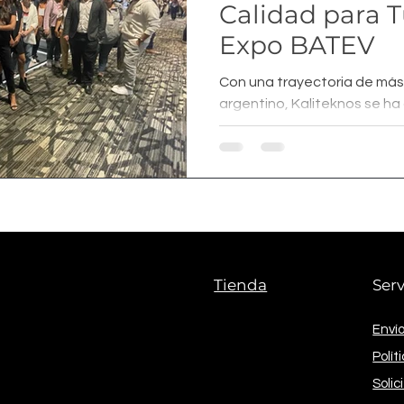
Calidad para 
Expo BATEV
Con una trayectoria de más
argentino, Kaliteknos se ha
calidad y prestigio en la...
Tienda
Serv
Envío
Polít
Solic