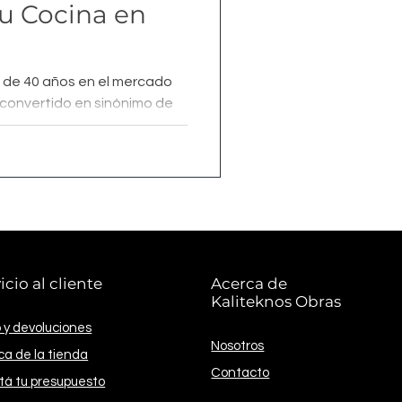
Tu Cocina en
 de 40 años en el mercado
 convertido en sinónimo de
icio al cliente
Acerca de
Kaliteknos Obras
 y devoluciones
Nosotros
ica de la tienda
Contacto
itá tu presupuesto