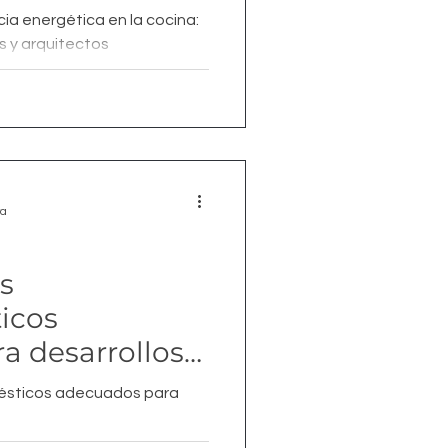
y arquitectos
cia energética en la cocina:
s y arquitectos
ra
s
icos
a desarrollos
mésticos adecuados para