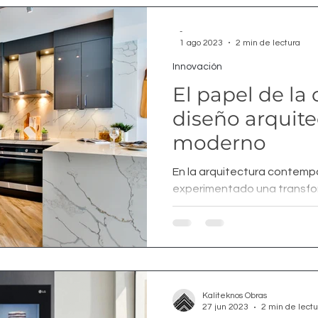
-
1 ago 2023
2 min de lectura
Innovación
El papel de la 
diseño arquit
moderno
En la arquitectura contemp
experimentado una transfor
antes era un espacio merame
Kaliteknos Obras
27 jun 2023
2 min de lectu