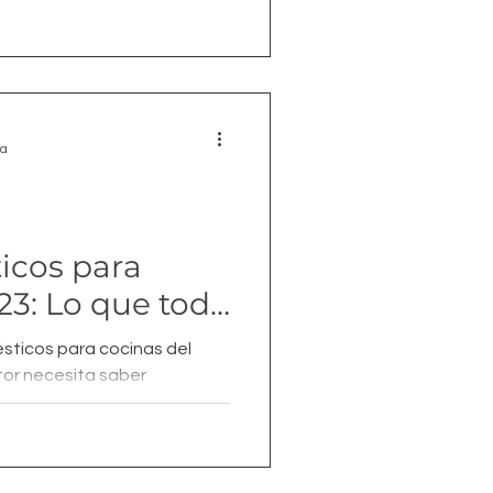
ra
icos para
23: Lo que todo
cesita saber
sticos para cocinas del
tor necesita saber