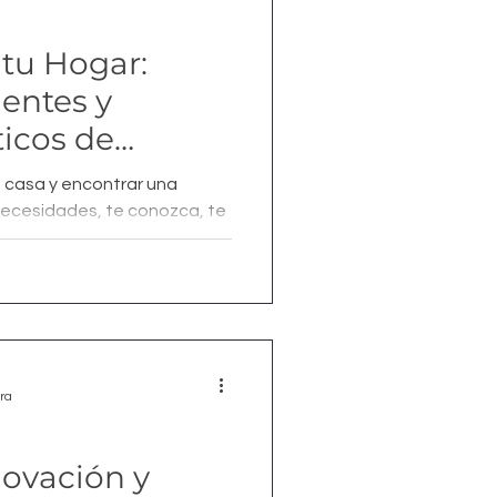
 tu Hogar:
gentes y
icos de
n Kaliteknos
u casa y encontrar una
necesidades, te conozca, te
ra
novación y