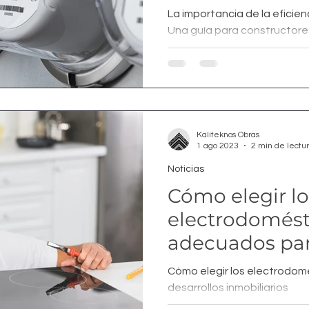
constructores 
La importancia de la eficien
Una guía para constructore
Kaliteknos Obras
1 ago 2023
2 min de lectu
Noticias
Cómo elegir lo
electrodomést
adecuados par
inmobiliarios
Cómo elegir los electrodo
desarrollos inmobiliarios