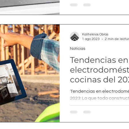
Kaliteknos Obras
1 ago 2023
2 min de lectu
Noticias
Tendencias en
electrodomést
cocinas del 20
constructor ne
Tendencias en electrodomé
2023: Lo que todo construc