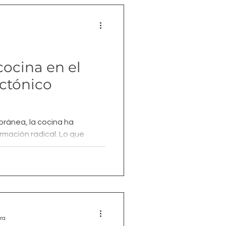
cocina en el
ectónico
oránea, la cocina ha
mación radical. Lo que
nte funcional,...
ra