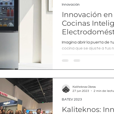
Innovación
Innovación en
Cocinas Inteli
Electrodomést
Vanguardia co
Imagina abrir la puerta de t
cocina que se ajuste a tus 
simplifique la vida. La...
Kaliteknos Obras
27 jun 2023
2 min de lectu
BATEV 2023
Kaliteknos: In