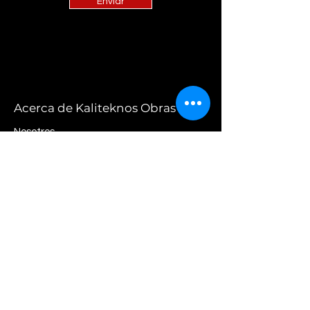
Enviar
Acerca de Kaliteknos Obras
Nosotros
Contacto
Av. Alvarez Thomas 636 - Piso 6 - Of. "D" |
Ciudad de Buenos Aires
Ventas Mayoristas: +54 11 2301-8919 /
obras@kaliteknos.com