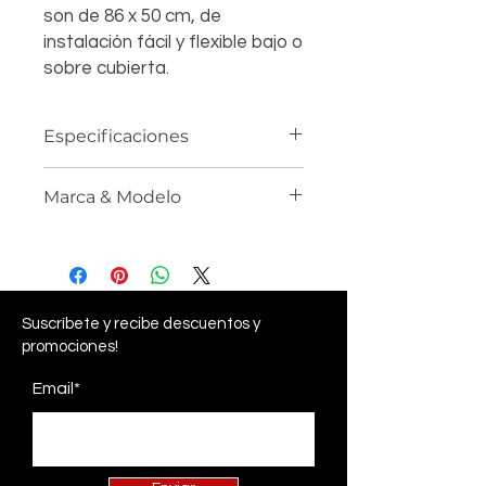
son de 86 x 50 cm, de
instalación fácil y flexible bajo o
sobre cubierta.
Especificaciones
Marca & Modelo
Marca: SCHOCK
Cristadur
Código: HONN200087
Material: 80% Cuarzo, 15%
Acrílico y 100% Tecnología
Schock
Suscríbete
y recibe descuentos y
Color: Stone
promociones!
Tamaño 86 x 50 cm
Instalación fija
Email*
Plug and play (viene con orificios
adicionales para grifos)
Diseño de desbordamiento
patentado.