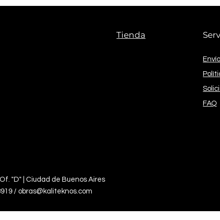
Tienda
Serv
Envío
Polít
Solic
FAQ
 Of. "D" | Ciudad de Buenos Aires
8919 / obras@kaliteknos.com