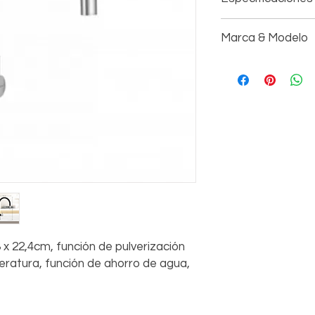
Marca & Modelo
Tamaño: 41,8 x 2
Diseño ergonómi
Marca: SCHOCK
Función de ahorr
Código: HEKATE - 
Limitador de tem
Caño con función 
Gama de esmo: 1
x 22,4cm, función de pulverización
eratura, función de ahorro de agua,