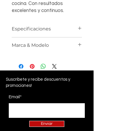
cocina. Con resultados
excelentes y continuos.
Especificaciones
ANAFE F104298
Marca & Modelo
Dimensiones 4,6 Al x 58 An x 51
Prof cm
Marca: Ariston
Dimensiones con embalaje 13 Al
Código: F104298 + F100158
x 57 An x 60 Prof cm
Origen Italia
Peso 8 Kg
Suscríbete
y recibe descuentos y
Peso con embalaje 9 Kg
promociones!
Display Touch
Tipo Vitrocerámico
Email*
Timer Si
Bloqueo para niños Si
Garantía 12 meses
Color Negro
Enviar
Indicador luminoso de encendido