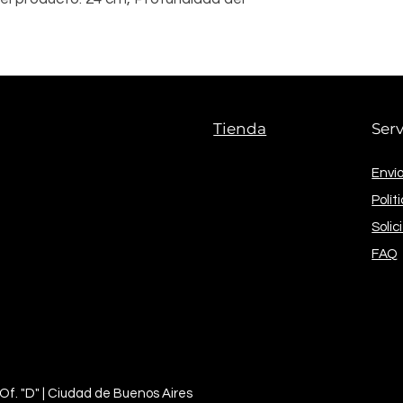
Tazón de Acero In
Batidor Plano
Batidor Globo
Gancho para am
Tapa anti salpic
Tienda
Serv
Envío
Polít
Solic
FAQ
 Of. "D" | Ciudad de Buenos Aires