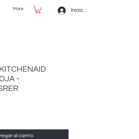
More
Iniciar sesión
KITCHENAID
OJA -
SRER
regar al carrito