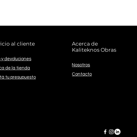
oxidable de 4,83Lts
asar
aduras
icio al cliente
Acerca de
Kaliteknos Obras
 y devoluciones
Nosotros
ica de la tienda
Contacto
itá tu presupuesto