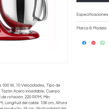
Especificaciones
Capacidad: 4,8 L
Marca & Modelo
Potencia: 300 W
10 Velocidades
Marca: KitchenAid
Tipo de motor AC 
Código: BATIDORA 
Corriente: 0,5 A
RKSM150PSRER
Frecuencia: 50/6
Material del tazó
Cuerpo material:
Max. velocidad d
Min. velocidad de
Longitud del cab
Control eléctrico
: 300 W, 10 Velocidades, Tipo de
Altura del produc
Ancho del produc
, Tazón Acero inoxidable, Cuerpo
Profundidad del 
d de rotación: 220 RPM, Min.
Peso neto / kg): 1
M, Longitud del cable: 106 cm, Altura
LO QUE VIENE EN
el producto: 24 cm, Profundidad del